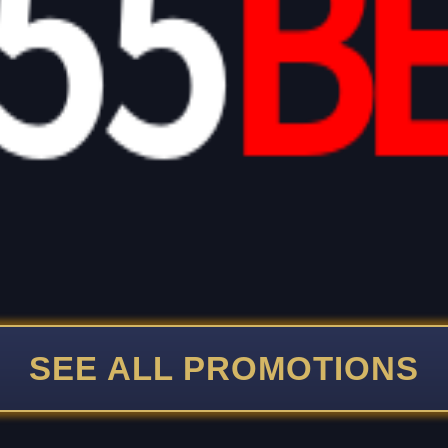
SEE ALL PROMOTIONS