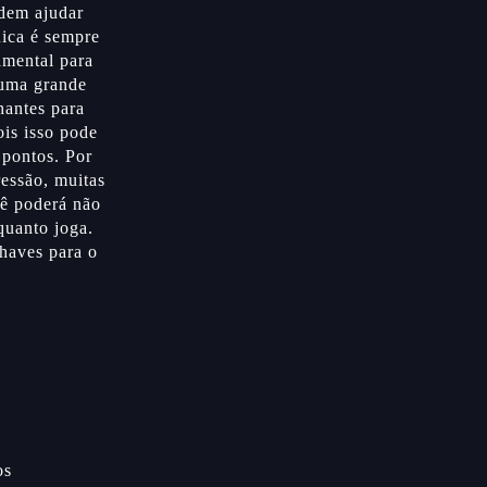
odem ajudar
dica é sempre
amental para
 uma grande
hantes para
ois isso pode
 pontos. Por
ressão, muitas
cê poderá não
quanto joga.
chaves para o
os