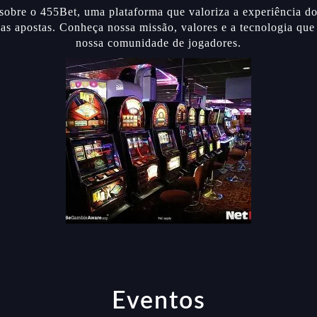
sobre o 455Bet, uma plataforma que valoriza a experiência do
as apostas. Conheça nossa missão, valores e a tecnologia que
nossa comunidade de jogadores.
Eventos