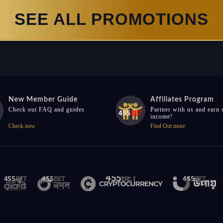
SEE ALL PROMOTIONS
New Member Guide
Affiliates Program
Check out FAQ and guides
Partner with us and earn
income!
Check now
Find Out more