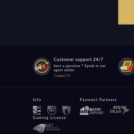
Customer support 24/7
have a question ? Speak to our
agent online
Contact CS
Info
Payment Partners
Gaming License