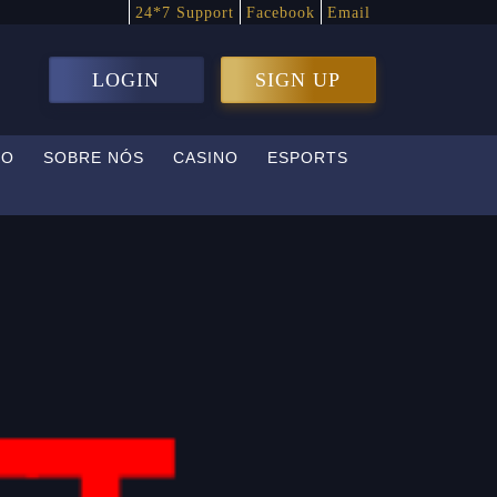
24*7 Support
Facebook
Email
LOGIN
SIGN UP
GO
SOBRE NÓS
CASINO
ESPORTS