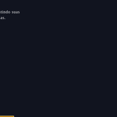
utindo suas
das.