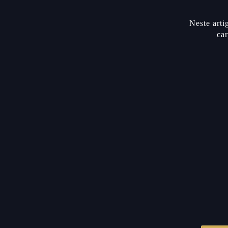
Neste arti
car