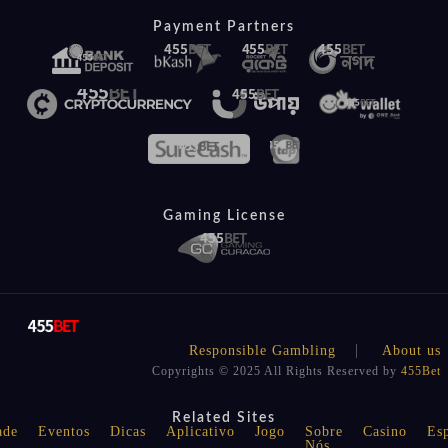
Payment Partners
Gaming License
Responsible Gambling
About us
Copyrights © 2025 All Rights Reserved by
455Bet
Related Sites
ade
Eventos
Dicas
Aplicativo
Jogo
Sobre
Casino
Esp
Nós