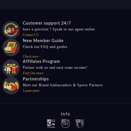
Customer support 24/7
have a question ? Speak to our agent online
Contact CS
New Member Guide
Check out FAQ and guides
Check now
Affiliates Program
Partner with us and earn some income!
Find Out more
Partnerships
Meet our Brand Ambassadors & Sports Partners
Learnt more
Info