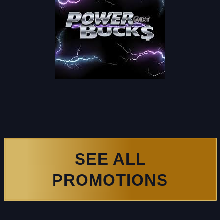
SEE ALL
PROMOTIONS