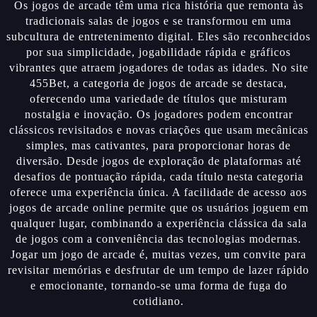
Os jogos de arcade têm uma rica história que remonta às
tradicionais salas de jogos e se transformou em uma
subcultura de entretenimento digital. Eles são reconhecidos
por sua simplicidade, jogabilidade rápida e gráficos
vibrantes que atraem jogadores de todas as idades. No site
455Bet, a categoria de jogos de arcade se destaca,
oferecendo uma variedade de títulos que misturam
nostalgia e inovação. Os jogadores podem encontrar
clássicos revisitados e novas criações que usam mecânicas
simples, mas cativantes, para proporcionar horas de
diversão. Desde jogos de exploração de plataformas até
desafios de pontuação rápida, cada título nesta categoria
oferece uma experiência única. A facilidade de acesso aos
jogos de arcade online permite que os usuários joguem em
qualquer lugar, combinando a experiência clássica da sala
de jogos com a conveniência das tecnologias modernas.
Jogar um jogo de arcade é, muitas vezes, um convite para
revisitar memórias e desfrutar de um tempo de lazer rápido
e emocionante, tornando-se uma forma de fuga do
cotidiano.