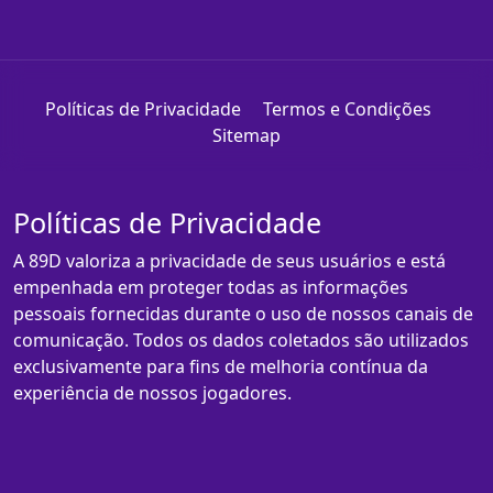
Políticas de Privacidade
Termos e Condições
Sitemap
Políticas de Privacidade
A 89D valoriza a privacidade de seus usuários e está
empenhada em proteger todas as informações
pessoais fornecidas durante o uso de nossos canais de
comunicação. Todos os dados coletados são utilizados
exclusivamente para fins de melhoria contínua da
experiência de nossos jogadores.