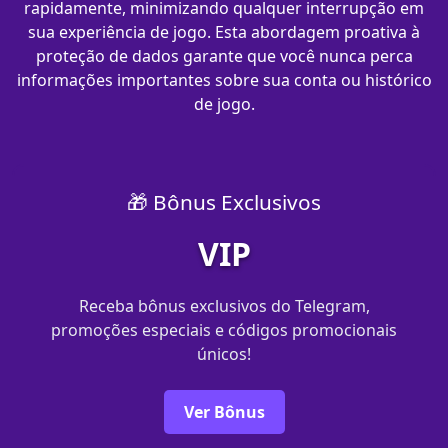
rapidamente, minimizando qualquer interrupção em
sua experiência de jogo. Esta abordagem proativa à
proteção de dados garante que você nunca perca
informações importantes sobre sua conta ou histórico
de jogo.
🎁 Bônus Exclusivos
VIP
Receba bônus exclusivos do Telegram,
promoções especiais e códigos promocionais
únicos!
Ver Bônus