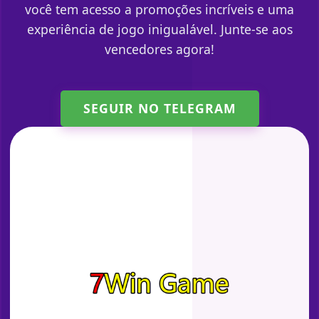
você tem acesso a promoções incríveis e uma
experiência de jogo inigualável. Junte-se aos
vencedores agora!
SEGUIR NO TELEGRAM