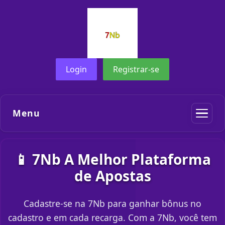
Login
Registrar-se
Menu
📱 7Nb A Melhor Plataforma
de Apostas
Cadastre-se na 7Nb para ganhar bônus no
cadastro e em cada recarga. Com a 7Nb, você tem