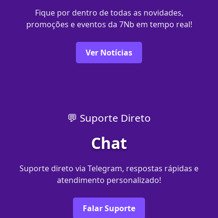
Fique por dentro de todas as novidades,
promoções e eventos da 7Nb em tempo real!
Ver Notícias
💬 Suporte Direto
Chat
Suporte direto via Telegram, respostas rápidas e
atendimento personalizado!
Falar Suporte