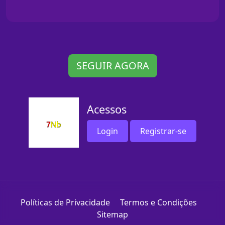
SEGUIR AGORA
Acessos
Login
Registrar-se
Políticas de Privacidade
Termos e Condições
Sitemap