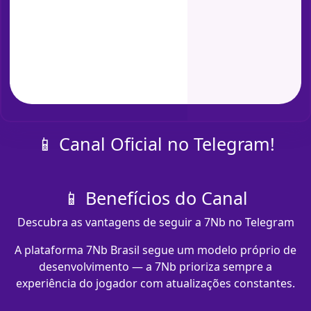
📱 Canal Oficial no Telegram!
📱 Benefícios do Canal
Descubra as vantagens de seguir a 7Nb no Telegram
A plataforma 7Nb Brasil segue um modelo próprio de
desenvolvimento — a 7Nb prioriza sempre a
experiência do jogador com atualizações constantes.