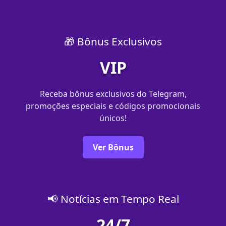
🎁 Bônus Exclusivos
VIP
Receba bônus exclusivos do Telegram,
promoções especiais e códigos promocionais
únicos!
Ver Bônus
📢 Notícias em Tempo Real
24/7