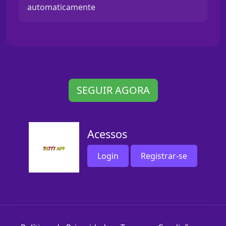
automaticamente
SEGUIR AGORA
Acessos
Login
Registrar-se