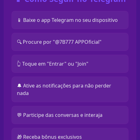
📱 Baixe o app Telegram no seu dispositivo
🔍 Procure por "@7B777 APPOficial"
👆 Toque em "Entrar" ou "Join"
🔔 Ative as notificações para não perder
nada
💬 Participe das conversas e interaja
🎁 Receba bônus exclusivos