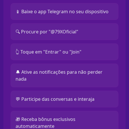
📱 Baixe o app Telegram no seu dispositivo
🔍 Procure por "@79XOficial"
👆 Toque em "Entrar" ou "Join"
🔔 Ative as notificações para não perder
nada
💬 Participe das conversas e interaja
🎁 Receba bônus exclusivos
automaticamente