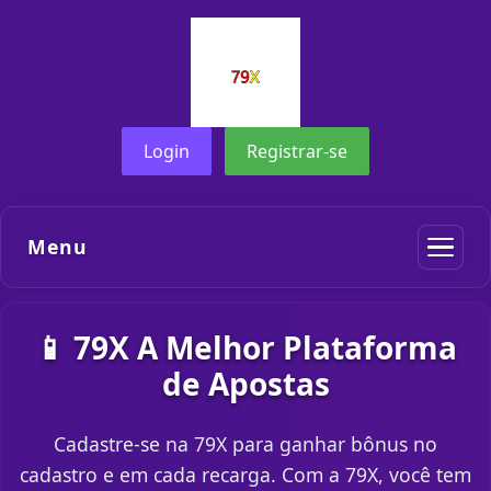
Login
Registrar-se
Menu
📱 79X A Melhor Plataforma
de Apostas
Cadastre-se na 79X para ganhar bônus no
cadastro e em cada recarga. Com a 79X, você tem