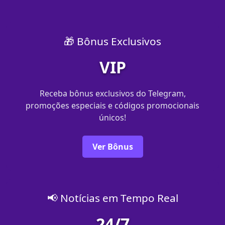
🎁 Bônus Exclusivos
VIP
Receba bônus exclusivos do Telegram,
promoções especiais e códigos promocionais
únicos!
Ver Bônus
📢 Notícias em Tempo Real
24/7