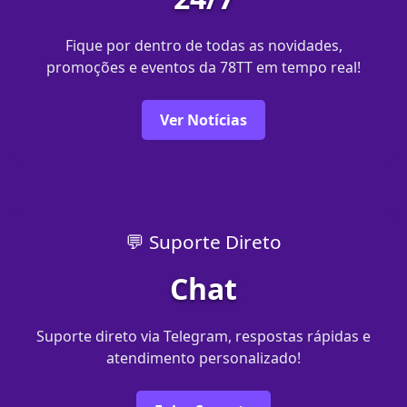
Fique por dentro de todas as novidades,
promoções e eventos da 78TT em tempo real!
Ver Notícias
💬 Suporte Direto
Chat
Suporte direto via Telegram, respostas rápidas e
atendimento personalizado!