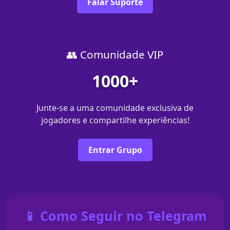
Falar Suporte
👥 Comunidade VIP
1000+
Junte-se a uma comunidade exclusiva de
jogadores e compartilhe experiências!
Entrar Grupo
📱 Como Seguir no Telegram