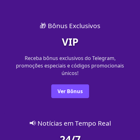
🎁 Bônus Exclusivos
VIP
Receba bônus exclusivos do Telegram,
promoções especiais e códigos promocionais
únicos!
Ver Bônus
📢 Notícias em Tempo Real
24/7