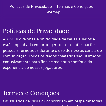
Políticas de Privacidade
Termos e Condições
Sitemap
Políticas de Privacidade
A 789Luck valoriza a privacidade de seus usuários e
está empenhada em proteger todas as informações
pessoais fornecidas durante o uso de nossos canais de
comunicação. Todos os dados coletados são utilizados
exclusivamente para fins de melhoria contínua da
experiência de nossos jogadores.
Termos e Condições
Os usuários da 789Luck concordam em respeitar todas