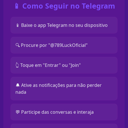
📱 Como Seguir no Telegram
📱 Baixe o app Telegram no seu dispositivo
🔍 Procure por "@789LuckOficial"
👆 Toque em "Entrar" ou "Join"
🔔 Ative as notificações para não perder
nada
💬 Participe das conversas e interaja