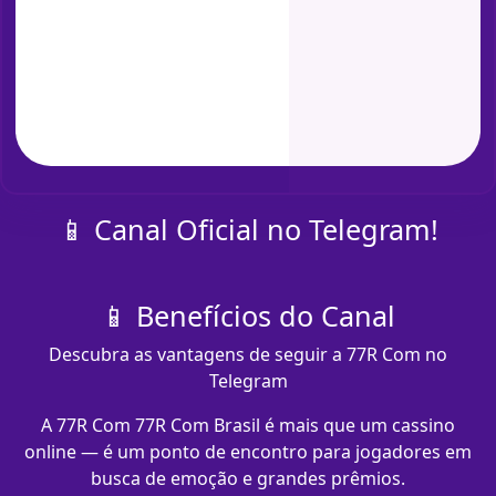
📱 Canal Oficial no Telegram!
📱 Benefícios do Canal
Descubra as vantagens de seguir a 77R Com no
Telegram
A 77R Com 77R Com Brasil é mais que um cassino
online — é um ponto de encontro para jogadores em
busca de emoção e grandes prêmios.