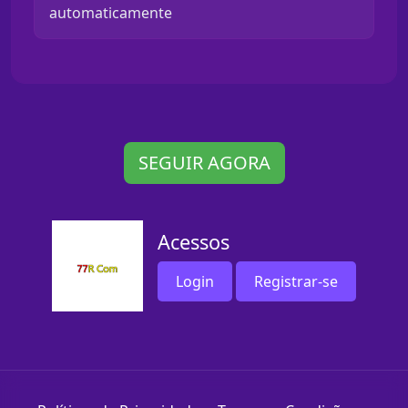
automaticamente
SEGUIR AGORA
Acessos
Login
Registrar-se