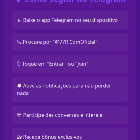
📱 Baixe o app Telegram no seu dispositivo
🔍 Procure por "@77R ComOficial"
👆 Toque em "Entrar" ou "Join"
🔔 Ative as notificações para não perder
nada
💬 Participe das conversas e interaja
🎁 Receba bônus exclusivos