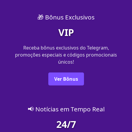
🎁 Bônus Exclusivos
VIP
Receba bônus exclusivos do Telegram,
promoções especiais e códigos promocionais
únicos!
Ver Bônus
📢 Notícias em Tempo Real
24/7