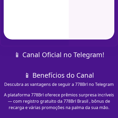
📱 Canal Oficial no Telegram!
📱 Benefícios do Canal
Descubra as vantagens de seguir a 778Brl no Telegram
A plataforma 778Brl oferece prêmios surpresa incríveis
— com registro gratuito da 778Brl Brasil , bônus de
recarga e várias promoções na palma da sua mão.