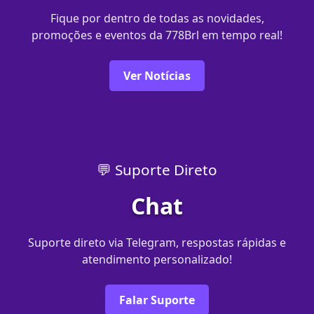
Fique por dentro de todas as novidades,
promoções e eventos da 778Brl em tempo real!
Ver Notícias
💬 Suporte Direto
Chat
Suporte direto via Telegram, respostas rápidas e
atendimento personalizado!
Falar Suporte