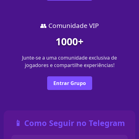
👥 Comunidade VIP
1000+
Junte-se a uma comunidade exclusiva de
jogadores e compartilhe experiências!
Entrar Grupo
📱 Como Seguir no Telegram