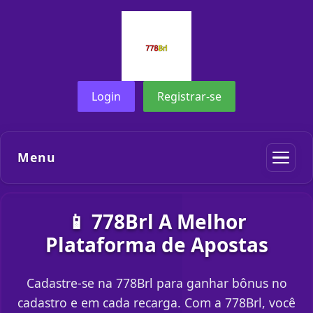
Login
Registrar-se
Menu
📱 778Brl A Melhor
Plataforma de Apostas
Cadastre-se na 778Brl para ganhar bônus no
cadastro e em cada recarga. Com a 778Brl, você