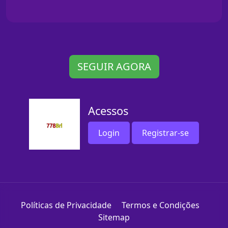
SEGUIR AGORA
Acessos
Login
Registrar-se
Políticas de Privacidade
Termos e Condições
Sitemap