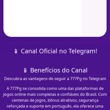
📱 Canal Oficial no Telegram!
📱 Benefícios do Canal
Descubra as vantagens de seguir a 777Pg no Telegram
A 777Pg se consolida como uma das plataformas de
jogos online mais completas e confiáveis do Brasil. Com
centenas de jogos, bônus atrativos, segurança
reforçada e suporte em português, ela oferece uma