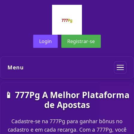
Login
Registrar-se
Menu
📱 777Pg A Melhor Plataforma
de Apostas
Cadastre-se na 777Pg para ganhar bônus no
cadastro e em cada recarga. Com a 777Pg, você