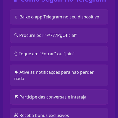
📱 Baixe o app Telegram no seu dispositivo
🔍 Procure por "@777PgOficial"
👆 Toque em "Entrar" ou "Join"
🔔 Ative as notificações para não perder
nada
💬 Participe das conversas e interaja
🎁 Receba bônus exclusivos