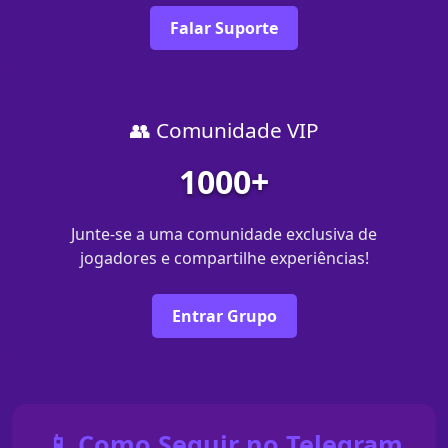
Falar Suporte
👥 Comunidade VIP
1000+
Junte-se a uma comunidade exclusiva de
jogadores e compartilhe experiências!
Entrar Grupo
📱 Como Seguir no Telegram