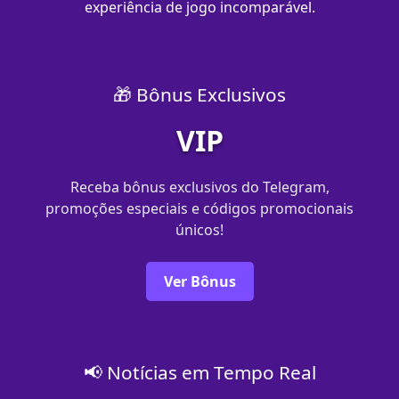
experiência de jogo incomparável.
🎁 Bônus Exclusivos
VIP
Receba bônus exclusivos do Telegram,
promoções especiais e códigos promocionais
únicos!
Ver Bônus
📢 Notícias em Tempo Real