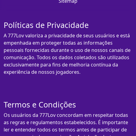
Sitemap
Políticas de Privacidade
A 777Lov valoriza a privacidade de seus usuários e está
empenhada em proteger todas as informações
pessoais fornecidas durante o uso de nossos canais de
comunicação. Todos os dados coletados são utilizados
exclusivamente para fins de melhoria contínua da
experiência de nossos jogadores.
Termos e Condições
Os usuários da 777Lov concordam em respeitar todas
as regras e regulamentos estabelecidos. É importante
ler e entender todos os termos antes de participar de