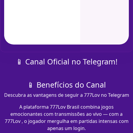
📱 Canal Oficial no Telegram!
📱 Benefícios do Canal
Descubra as vantagens de seguir a 777Lov no Telegram
A plataforma 777Lov Brasil combina jogos
emocionantes com transmissões ao vivo — com a
777Lov , o jogador mergulha em partidas intensas com
apenas um login.