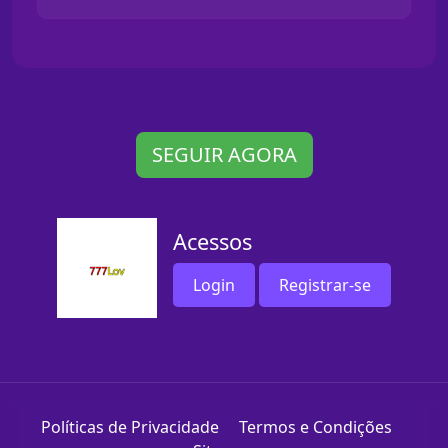
SEGUIR AGORA
Acessos
Login
Registrar-se
Políticas de Privacidade
Termos e Condições