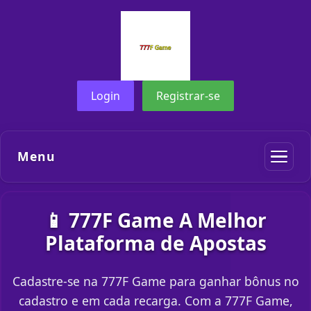
Login
Registrar-se
Menu
📱 777F Game A Melhor
Plataforma de Apostas
Cadastre-se na 777F Game para ganhar bônus no
cadastro e em cada recarga. Com a 777F Game,