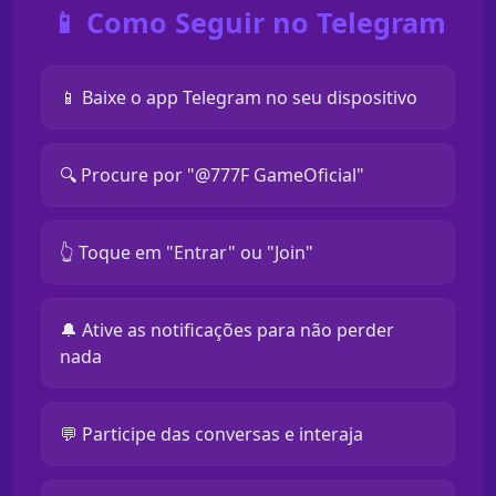
📱 Como Seguir no Telegram
📱 Baixe o app Telegram no seu dispositivo
🔍 Procure por "@777F GameOficial"
👆 Toque em "Entrar" ou "Join"
🔔 Ative as notificações para não perder
nada
💬 Participe das conversas e interaja