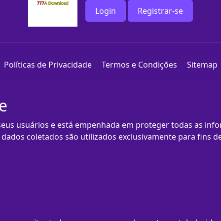
Login
Registrar-se
Políticas de Privacidade
Termos e Condições
Sitemap
de
 seus usuários e está empenhada em proteger todas as inf
dados coletados são utilizados exclusivamente para fins d