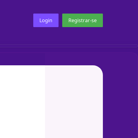
Login
Registrar-se