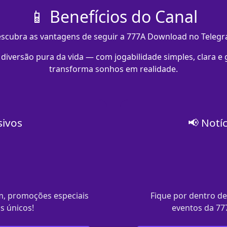
📱 Benefícios do Canal
scubra as vantagens de seguir a 777A Download no Teleg
iversão pura da vida — com jogabilidade simples, clara e 
transforma sonhos em realidade.
sivos
📢 Notí
m, promoções especiais
Fique por dentro d
s únicos!
eventos da 77