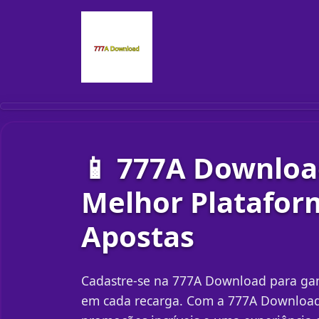
📱 777A Downloa
Melhor Platafor
Apostas
Cadastre-se na 777A Download para ga
em cada recarga. Com a 777A Download