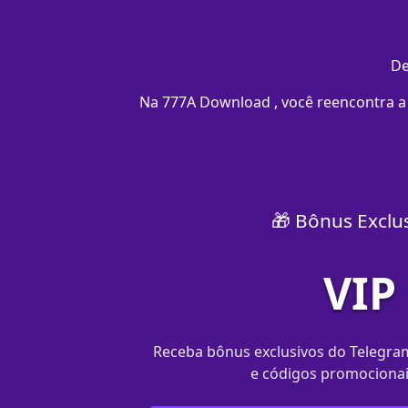
De
Na 777A Download , você reencontra a d
🎁 Bônus Exclu
VIP
Receba bônus exclusivos do Telegra
e códigos promocionai