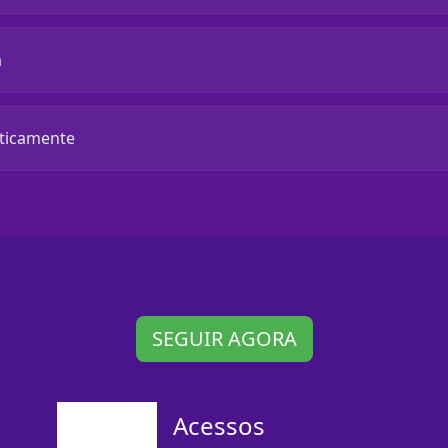
a
aticamente
SEGUIR AGORA
Acessos