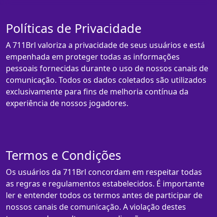
Políticas de Privacidade
A 711Brl valoriza a privacidade de seus usuários e está
empenhada em proteger todas as informações
pessoais fornecidas durante o uso de nossos canais de
comunicação. Todos os dados coletados são utilizados
exclusivamente para fins de melhoria contínua da
experiência de nossos jogadores.
Termos e Condições
Os usuários da 711Brl concordam em respeitar todas
as regras e regulamentos estabelecidos. É importante
ler e entender todos os termos antes de participar de
nossos canais de comunicação. A violação destes