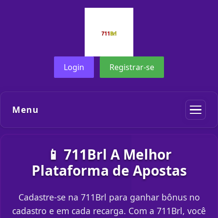
Login
Registrar-se
Menu
📱 711Brl A Melhor
Plataforma de Apostas
Cadastre-se na 711Brl para ganhar bônus no
cadastro e em cada recarga. Com a 711Brl, você