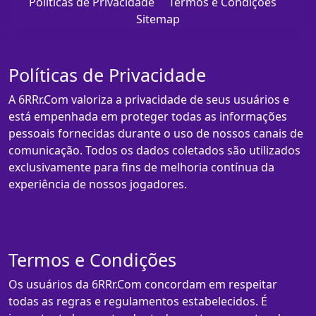
Políticas de Privacidade
Termos e Condições
Sitemap
Políticas de Privacidade
A 6RRr.Com valoriza a privacidade de seus usuários e
está empenhada em proteger todas as informações
pessoais fornecidas durante o uso de nossos canais de
comunicação. Todos os dados coletados são utilizados
exclusivamente para fins de melhoria contínua da
experiência de nossos jogadores.
Termos e Condições
Os usuários da 6RRr.Com concordam em respeitar
todas as regras e regulamentos estabelecidos. É