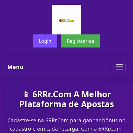
Login
Registrar-se
Menu
📱 6RRr.Com A Melhor
Plataforma de Apostas
Cadastre-se na 6RRr.Com para ganhar bônus no
cadastro e em cada recarga. Com a 6RRr.Com,