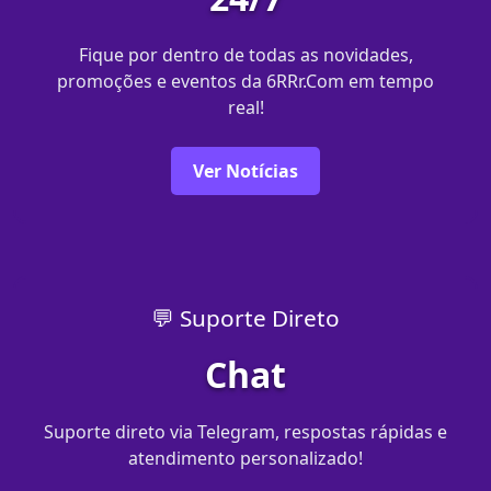
Fique por dentro de todas as novidades,
promoções e eventos da 6RRr.Com em tempo
real!
Ver Notícias
💬 Suporte Direto
Chat
Suporte direto via Telegram, respostas rápidas e
atendimento personalizado!