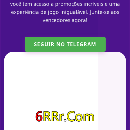
você tem acesso a promoções incríveis e uma
experiência de jogo inigualável. Junte-se aos
vencedores agora!
SEGUIR NO TELEGRAM