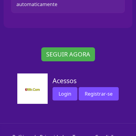
automaticamente
SEGUIR AGORA
Acessos
Login
Registrar-se