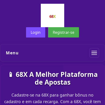
Login
Registrar-se
Menu
📱 68X A Melhor Plataforma
de Apostas
Cadastre-se na 68X para ganhar bônus no
cadastro e em cada recarga. Com a 68X, você tem