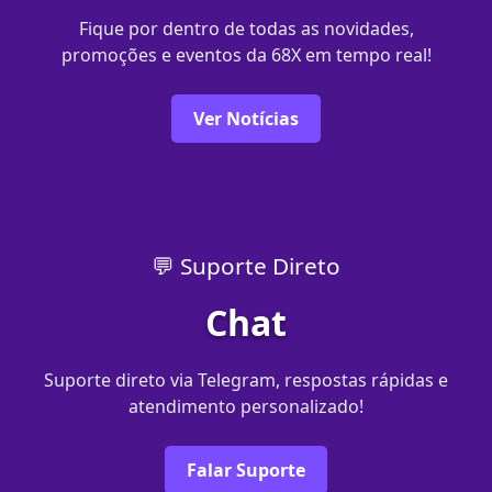
Fique por dentro de todas as novidades,
promoções e eventos da 68X em tempo real!
Ver Notícias
💬 Suporte Direto
Chat
Suporte direto via Telegram, respostas rápidas e
atendimento personalizado!
Falar Suporte