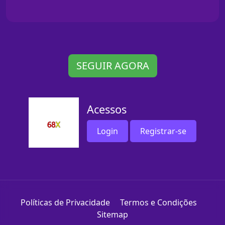
SEGUIR AGORA
Acessos
Login
Registrar-se
Políticas de Privacidade
Termos e Condições
Sitemap