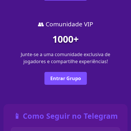
👥 Comunidade VIP
1000+
Junte-se a uma comunidade exclusiva de
jogadores e compartilhe experiências!
Entrar Grupo
📱 Como Seguir no Telegram