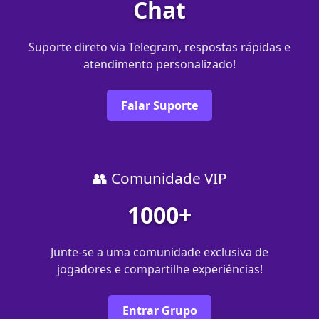
Chat
Suporte direto via Telegram, respostas rápidas e
atendimento personalizado!
Falar Suporte
👥 Comunidade VIP
1000+
Junte-se a uma comunidade exclusiva de
jogadores e compartilhe experiências!
Entrar Grupo