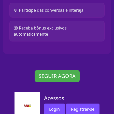
💬 Participe das conversas e interaja
🎁 Receba bônus exclusivos
automaticamente
SEGUIR AGORA
Acessos
Login
Registrar-se