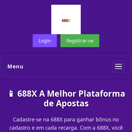
Login
Registrar-se
Menu
📱 688X A Melhor Plataforma
de Apostas
Cadastre-se na 688X para ganhar bônus no
cadastro e em cada recarga. Com a 688X, você