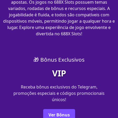
apostas. Os jogos no 688X Slots possuem temas
variados, rodadas de bônus e recursos especiais. A
jogabilidade é fluida, e todos são compatíveis com
dispositivos móveis, permitindo jogar a qualquer hora e
lugar. Explore uma experiência de jogo envolvente e
divertida no 688X Slots!
🎁 Bônus Exclusivos
VIP
Receba bônus exclusivos do Telegram,
promoções especiais e códigos promocionais
únicos!
Ver Bônus