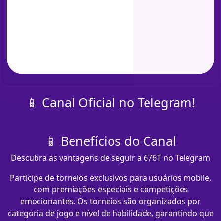
📱 Canal Oficial no Telegram!
📱 Benefícios do Canal
Descubra as vantagens de seguir a 676T no Telegram
Participe de torneios exclusivos para usuários mobile,
com premiações especiais e competições
emocionantes. Os torneios são organizados por
categoria de jogo e nível de habilidade, garantindo que