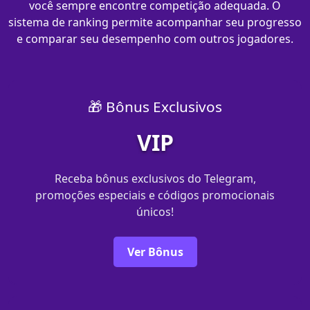
você sempre encontre competição adequada. O
sistema de ranking permite acompanhar seu progresso
e comparar seu desempenho com outros jogadores.
🎁 Bônus Exclusivos
VIP
Receba bônus exclusivos do Telegram,
promoções especiais e códigos promocionais
únicos!
Ver Bônus