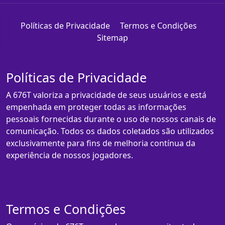
Políticas de Privacidade
Termos e Condições
Sitemap
Políticas de Privacidade
A 676T valoriza a privacidade de seus usuários e está
empenhada em proteger todas as informações
pessoais fornecidas durante o uso de nossos canais de
comunicação. Todos os dados coletados são utilizados
exclusivamente para fins de melhoria contínua da
experiência de nossos jogadores.
Termos e Condições