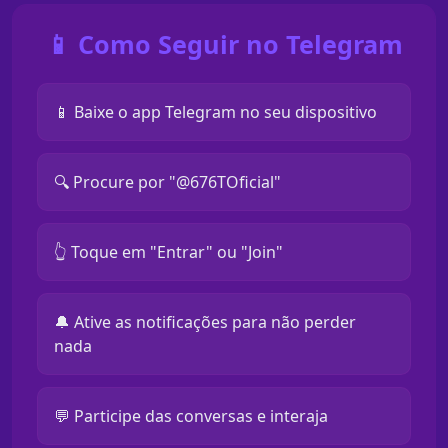
📱 Como Seguir no Telegram
📱 Baixe o app Telegram no seu dispositivo
🔍 Procure por "@676TOficial"
👆 Toque em "Entrar" ou "Join"
🔔 Ative as notificações para não perder
nada
💬 Participe das conversas e interaja