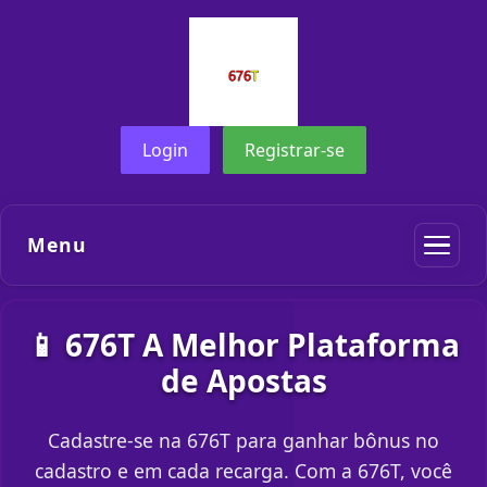
Login
Registrar-se
Menu
📱 676T A Melhor Plataforma
de Apostas
Cadastre-se na 676T para ganhar bônus no
cadastro e em cada recarga. Com a 676T, você