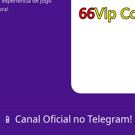
 experiência de jogo
ora!
📱 Canal Oficial no Telegram!