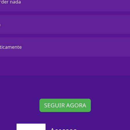
erder nada
a
aticamente
SEGUIR AGORA