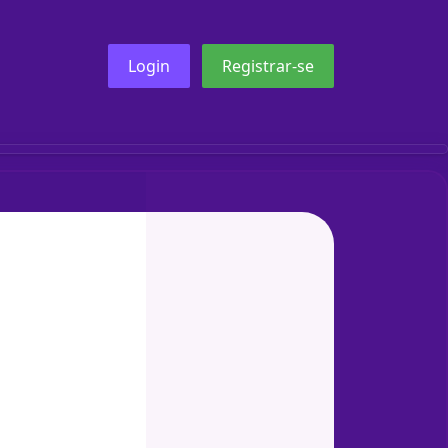
Login
Registrar-se