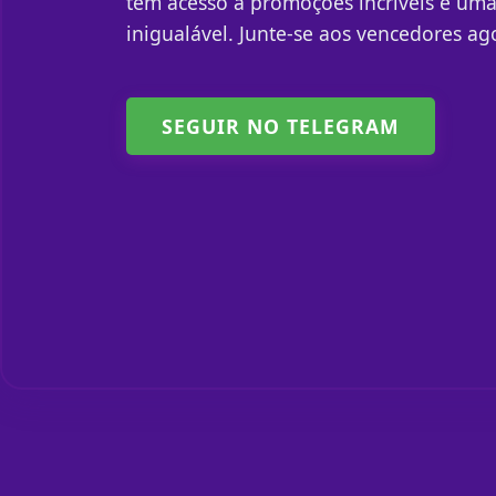
tem acesso a promoções incríveis e uma
inigualável. Junte-se aos vencedores ag
SEGUIR NO TELEGRAM