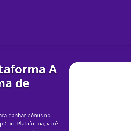
ataforma A
ma de
para ganhar bônus no
ip Com Plataforma, você