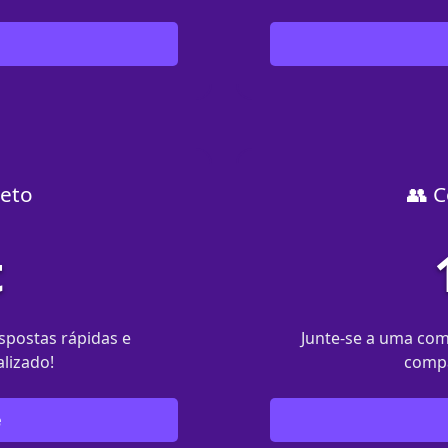
reto
👥 
t
espostas rápidas e
Junte-se a uma com
lizado!
compa
e