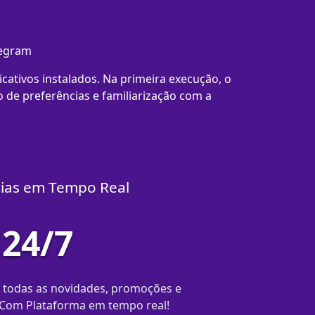
legram
licativos instalados. Na primeira execução, o
o de preferências e familiarização com a
cias em Tempo Real
24/7
e todas as novidades, promoções e
 Com Plataforma em tempo real!