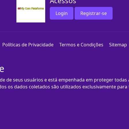
Acessos
Login
Registrar-se
Políticas de Privacidade
Termos e Condições
Sitemap
de
dade de seus usuários e está empenhada em proteger todas 
os os dados coletados são utilizados exclusivamente para 