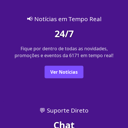
📢 Notícias em Tempo Real
24/7
Fique por dentro de todas as novidades,
promoções e eventos da 6171 em tempo real!
Ver Notícias
💬 Suporte Direto
Chat