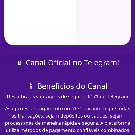
📱 Canal Oficial no Telegram!
📱 Benefícios do Canal
Descubra as vantagens de seguir a 6171 no Telegram
As opções de pagamento no 6171 garantem que todas
as transações, sejam depósitos ou saques, sejam
processadas de maneira rápida e segura. A plataforma
utiliza métodos de pagamento confiáveis combinados