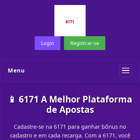
Login
Registrar-se
Menu
📱 6171 A Melhor Plataforma
de Apostas
Cadastre-se na 6171 para ganhar bônus no
cadastro e em cada recarga. Com a 6171, você