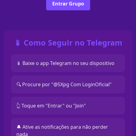
Entrar Grupo
📱 Como Seguir no Telegram
📱 Baixe o app Telegram no seu dispositivo
🔍 Procure por "@5Xpg Com LoginOficial"
👆 Toque em "Entrar" ou "Join"
🔔 Ative as notificações para não perder
nada