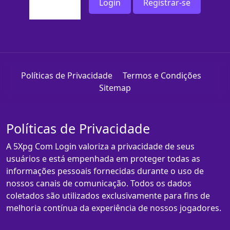
Login
Registrar-se
Políticas de Privacidade
Termos e Condições
Sitemap
Políticas de Privacidade
A 5Xpg Com Login valoriza a privacidade de seus
usuários e está empenhada em proteger todas as
informações pessoais fornecidas durante o uso de
nossos canais de comunicação. Todos os dados
coletados são utilizados exclusivamente para fins de
melhoria contínua da experiência de nossos jogadores.