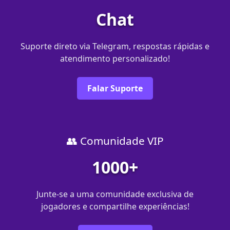
Chat
Suporte direto via Telegram, respostas rápidas e
atendimento personalizado!
Falar Suporte
👥 Comunidade VIP
1000+
Junte-se a uma comunidade exclusiva de
jogadores e compartilhe experiências!