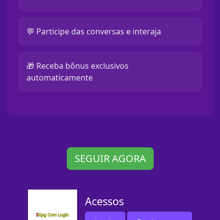
💬 Participe das conversas e interaja
🎁 Receba bônus exclusivos
automaticamente
SEGUIR AGORA
Acessos