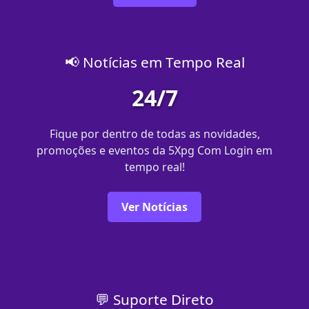
📢 Notícias em Tempo Real
24/7
Fique por dentro de todas as novidades,
promoções e eventos da 5Xpg Com Login em
tempo real!
Ver Notícias
💬 Suporte Direto