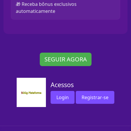
🎁 Receba bônus exclusivos
automaticamente
SEGUIR AGORA
Acessos
Login
Registrar-se