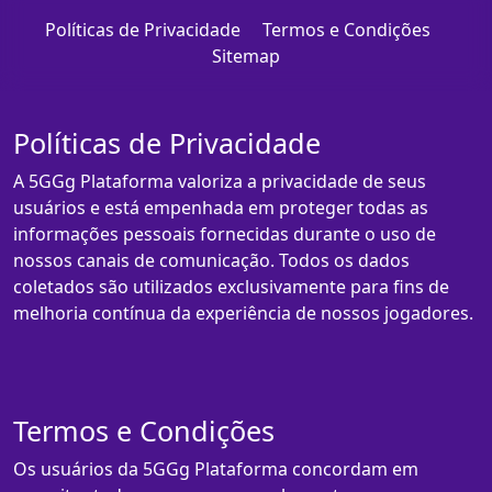
Políticas de Privacidade
Termos e Condições
Sitemap
Políticas de Privacidade
A 5GGg Plataforma valoriza a privacidade de seus
usuários e está empenhada em proteger todas as
informações pessoais fornecidas durante o uso de
nossos canais de comunicação. Todos os dados
coletados são utilizados exclusivamente para fins de
melhoria contínua da experiência de nossos jogadores.
Termos e Condições
Os usuários da 5GGg Plataforma concordam em