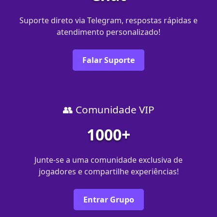
Suporte direto via Telegram, respostas rápidas e
atendimento personalizado!
Falar Suporte
👥 Comunidade VIP
1000+
Junte-se a uma comunidade exclusiva de
jogadores e compartilhe experiências!
Entrar Grupo