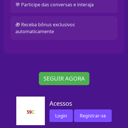
💬 Participe das conversas e interaja
🎁 Receba bônus exclusivos
automaticamente
SEGUIR AGORA
Acessos
Login
Registrar-se