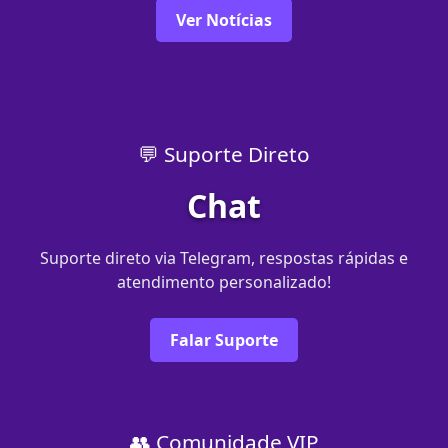
Ver Notícias
💬 Suporte Direto
Chat
Suporte direto via Telegram, respostas rápidas e
atendimento personalizado!
Falar Suporte
👥 Comunidade VIP