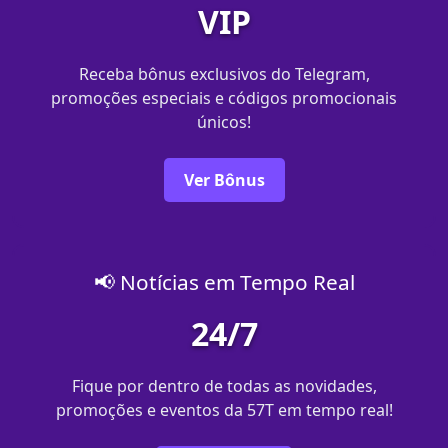
VIP
Receba bônus exclusivos do Telegram,
promoções especiais e códigos promocionais
únicos!
Ver Bônus
📢 Notícias em Tempo Real
24/7
Fique por dentro de todas as novidades,
promoções e eventos da 57T em tempo real!