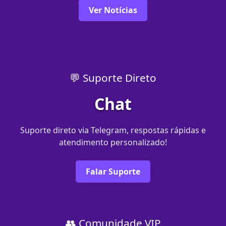
Ver Notícias
💬 Suporte Direto
Chat
Suporte direto via Telegram, respostas rápidas e
atendimento personalizado!
Falar Suporte
👥 Comunidade VIP