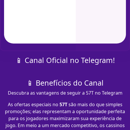
📱 Canal Oficial no Telegram!
📱 Benefícios do Canal
Descubra as vantagens de seguir a 57T no Telegram
As ofertas especiais no
57T
são mais do que simples
promoções; elas representam a oportunidade perfeita
para os jogadores maximizaram sua experiência de
jogo. Em meio a um mercado competitivo, os cassinos