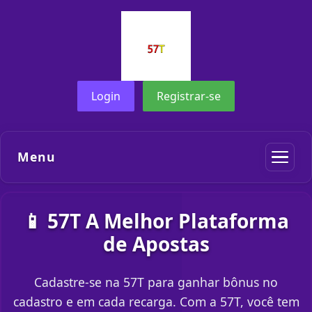
Login
Registrar-se
Menu
📱 57T A Melhor Plataforma
de Apostas
Cadastre-se na 57T para ganhar bônus no
cadastro e em cada recarga. Com a 57T, você tem