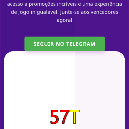
acesso a promoções incríveis e uma experiência
de jogo inigualável. Junte-se aos vencedores
agora!
SEGUIR NO TELEGRAM