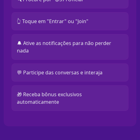
👆 Toque em "Entrar" ou "Join"
🔔 Ative as notificações para não perder
nada
💬 Participe das conversas e interaja
🎁 Receba bônus exclusivos
automaticamente