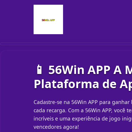
📱 56Win APP A 
Plataforma de A
Cadastre-se na 56Win APP para ganhar 
cada recarga. Com a 56Win APP, você t
incríveis e uma experiência de jogo inig
vencedores agora!