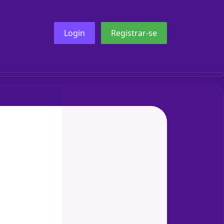
Login
Registrar-se