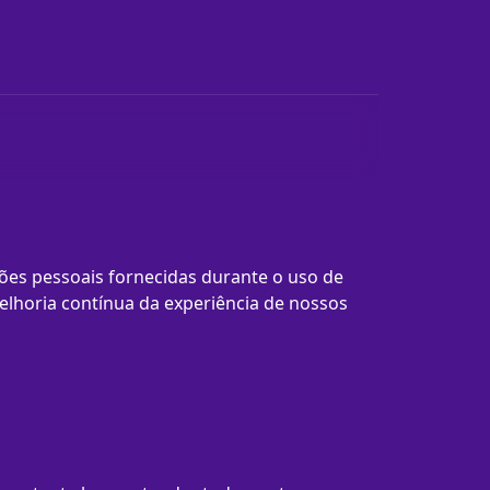
ões pessoais fornecidas durante o uso de
elhoria contínua da experiência de nossos