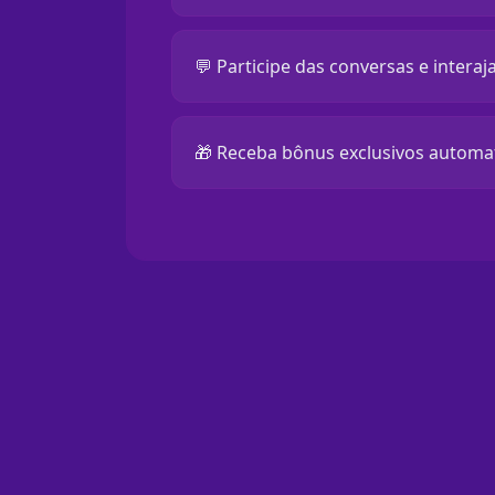
💬 Participe das conversas e interaj
🎁 Receba bônus exclusivos autom