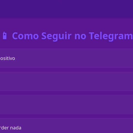
📱 Como Seguir no Telegram
ositivo
erder nada