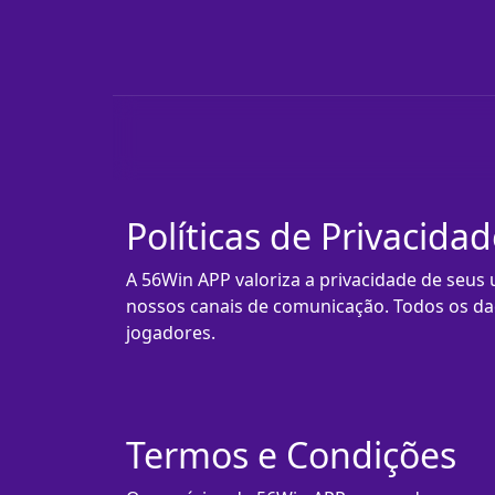
Políticas de Privacida
A 56Win APP valoriza a privacidade de seus
nossos canais de comunicação. Todos os dad
jogadores.
Termos e Condições