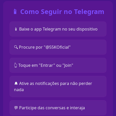
📱 Como Seguir no Telegram
📱 Baixe o app Telegram no seu dispositivo
🔍 Procure por "@55KOficial"
👆 Toque em "Entrar" ou "Join"
🔔 Ative as notificações para não perder
nada
💬 Participe das conversas e interaja