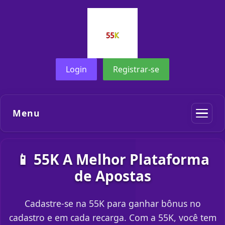
Login
Registrar-se
Menu
📱 55K A Melhor Plataforma
de Apostas
Cadastre-se na 55K para ganhar bônus no
cadastro e em cada recarga. Com a 55K, você tem