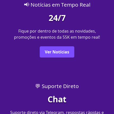
📢 Notícias em Tempo Real
24/7
Fique por dentro de todas as novidades,
promoções e eventos da 55K em tempo real!
Ver Notícias
💬 Suporte Direto
Chat
Suporte direto via Telegram, respostas rápidas e