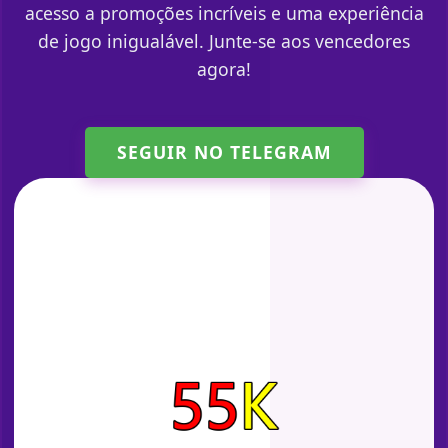
acesso a promoções incríveis e uma experiência
de jogo inigualável. Junte-se aos vencedores
agora!
SEGUIR NO TELEGRAM