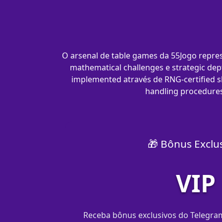
O arsenal de table games da 55Jogo repres
mathematical challenges e strategic de
implemented através de RNG-certified s
handling procedures
🎁 Bônus Exclu
VIP
Receba bônus exclusivos do Telegra