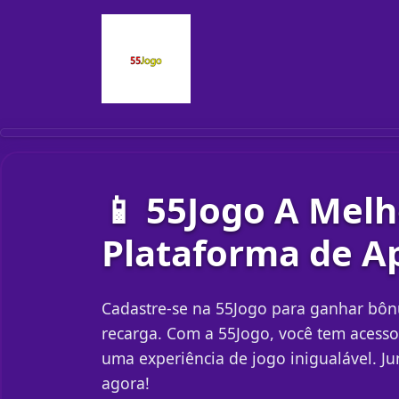
📱 55Jogo A Melh
Plataforma de A
Cadastre-se na 55Jogo para ganhar bôn
recarga. Com a 55Jogo, você tem acesso
uma experiência de jogo inigualável. J
agora!