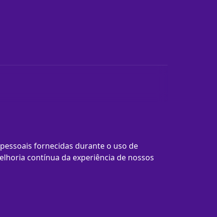
 pessoais fornecidas durante o uso de
elhoria contínua da experiência de nossos