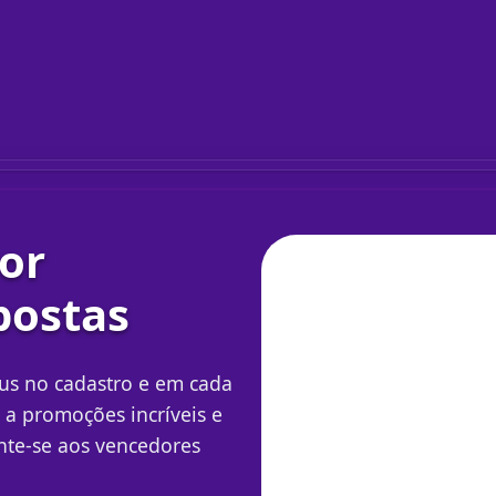
or
postas
us no cadastro e em cada
 a promoções incríveis e
unte-se aos vencedores