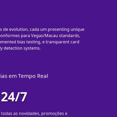
es de evolution, cada um presenting unique
s conformes para Vegas/Macau standards,
mented bias testing, e transparent card
y detection systems.
cias em Tempo Real
24/7
e todas as novidades, promoções e