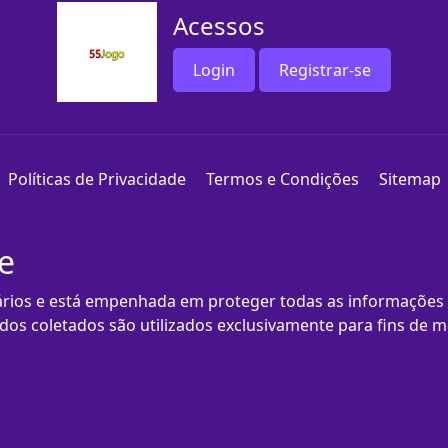
Acessos
Login
Registrar-se
Políticas de Privacidade
Termos e Condições
Sitemap
de
uários e está empenhada em proteger todas as informações
os coletados são utilizados exclusivamente para fins de m