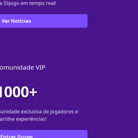
a 55Jogo em tempo real!
Ver Notícias
Comunidade VIP
1000+
unidade exclusiva de jogadores e
rtilhe experiências!
Entrar Grupo