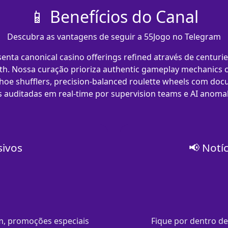
📱 Benefícios do Canal
Descubra as vantagens de seguir a 55Jogo no Telegram
enta canonical casino offerings refined através de centuri
pth. Nossa curação prioriza authentic gameplay mechanic
hoe shufflers, precision-balanced roulette wheels com docu
 auditadas em real-time por supervision teams e AI anomal
sivos
📢 Notí
m, promoções especiais
Fique por dentro d