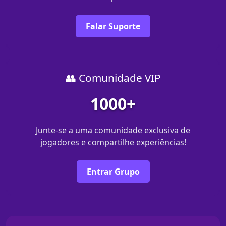
Falar Suporte
👥 Comunidade VIP
1000+
Junte-se a uma comunidade exclusiva de
jogadores e compartilhe experiências!
Entrar Grupo