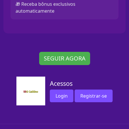
🎁 Receba bônus exclusivos
automaticamente
SEGUIR AGORA
Acessos
Login
Registrar-se