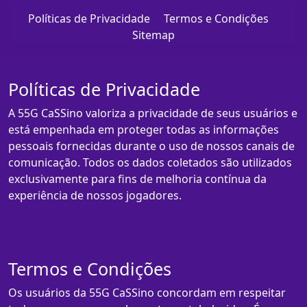
Políticas de Privacidade
Termos e Condições
Sitemap
Políticas de Privacidade
A 55G CaSSino valoriza a privacidade de seus usuários e
está empenhada em proteger todas as informações
pessoais fornecidas durante o uso de nossos canais de
comunicação. Todos os dados coletados são utilizados
exclusivamente para fins de melhoria contínua da
experiência de nossos jogadores.
Termos e Condições
Os usuários da 55G CaSSino concordam em respeitar