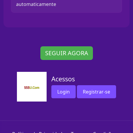
automaticamente
SEGUIR AGORA
Acessos
Login
Registrar-se