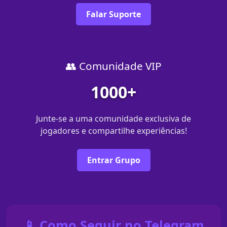
Falar Suporte
👥 Comunidade VIP
1000+
Junte-se a uma comunidade exclusiva de
jogadores e compartilhe experiências!
Entrar Grupo
📱 Como Seguir no Telegram