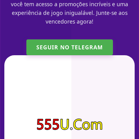
você tem acesso a promoções incríveis e uma
experiência de jogo inigualável. Junte-se aos
vencedores agora!
SEGUIR NO TELEGRAM