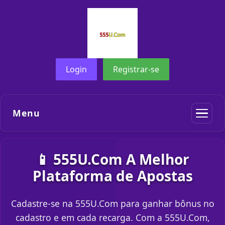
Login
Registrar-se
Menu
📱 555U.Com A Melhor
Plataforma de Apostas
Cadastre-se na 555U.Com para ganhar bônus no
cadastro e em cada recarga. Com a 555U.Com,