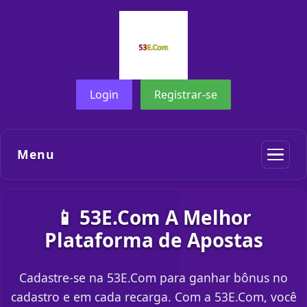
Login
Registrar-se
Menu
📱 53E.Com A Melhor
Plataforma de Apostas
Cadastre-se na 53E.Com para ganhar bônus no
cadastro e em cada recarga. Com a 53E.Com, você