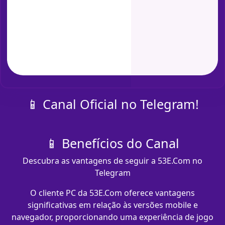
📱 Canal Oficial no Telegram!
📱 Benefícios do Canal
Descubra as vantagens de seguir a 53E.Com no
Telegram
O cliente PC da 53E.Com oferece vantagens
significativas em relação às versões mobile e
navegador, proporcionando uma experiência de jogo