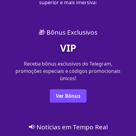
superior e mais imersiva:
🎁 Bônus Exclusivos
VIP
Receba bônus exclusivos do Telegram,
promoções especiais e códigos promocionais
únicos!
Ver Bônus
📢 Notícias em Tempo Real