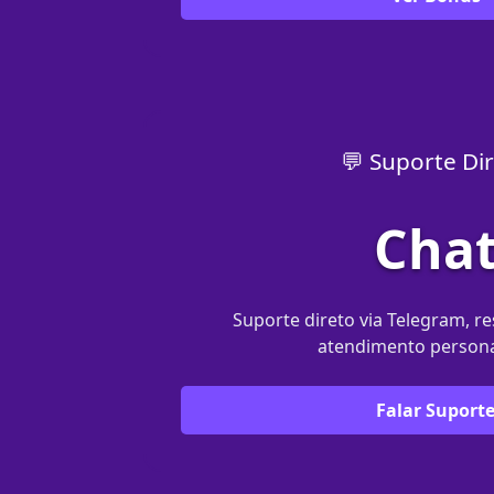
💬 Suporte Di
Cha
Suporte direto via Telegram, r
atendimento persona
Falar Suport