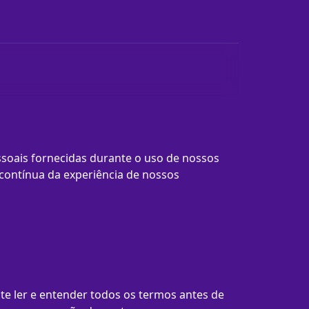
ssoais fornecidas durante o uso de nossos
 contínua da experiência de nossos
te ler e entender todos os termos antes de