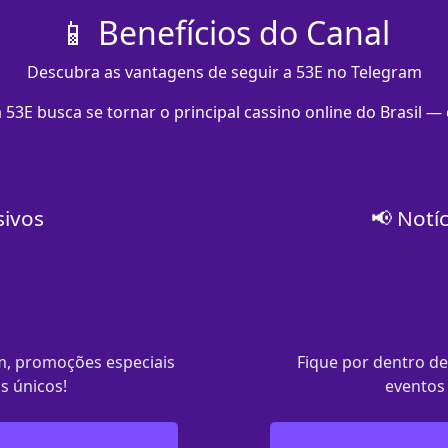
📱 Benefícios do Canal
Descubra as vantagens de seguir a 53E no Telegram
53E busca se tornar o principal cassino online do Brasil 
sivos
📢 Notí
m, promoções especiais
Fique por dentro d
s únicos!
eventos