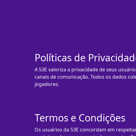
Políticas de Privacida
A 53E valoriza a privacidade de seus usuár
canais de comunicação. Todos os dados cole
jogadores.
Termos e Condições
Os usuários da 53E concordam em respeitar 