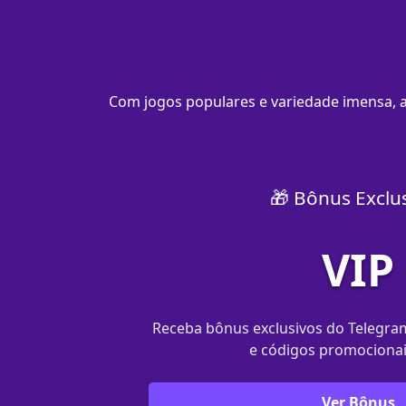
Com jogos populares e variedade imensa, a 
🎁 Bônus Exclu
VIP
Receba bônus exclusivos do Telegra
e códigos promocionai
Ver Bônus