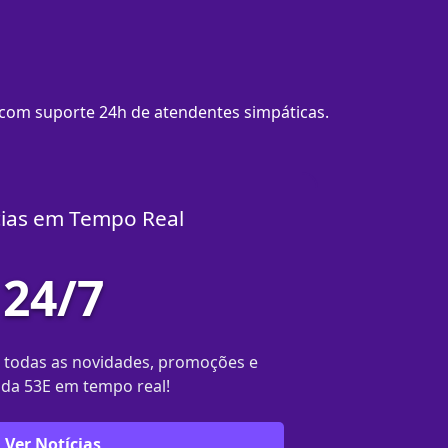
— com suporte 24h de atendentes simpáticas.
cias em Tempo Real
24/7
e todas as novidades, promoções e
 da 53E em tempo real!
Ver Notícias