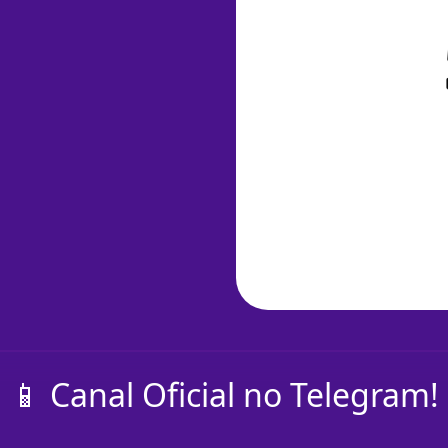
📱 Canal Oficial no Telegram!