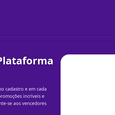
Plataforma
no cadastro e em cada
promoções incríveis e
unte-se aos vencedores