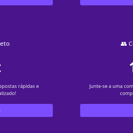
reto
👥 
t
espostas rápidas e
Junte-se a uma com
lizado!
compa
e