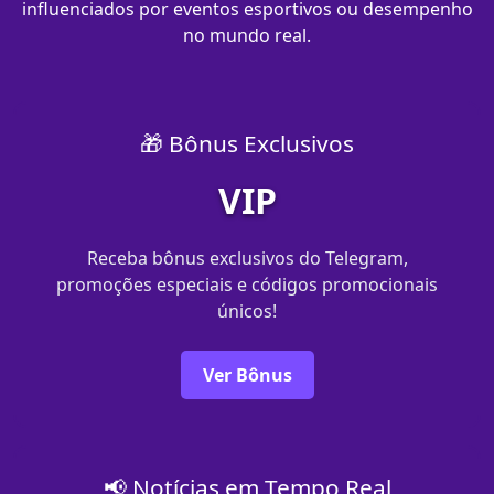
influenciados por eventos esportivos ou desempenho
no mundo real.
🎁 Bônus Exclusivos
VIP
Receba bônus exclusivos do Telegram,
promoções especiais e códigos promocionais
únicos!
Ver Bônus
📢 Notícias em Tempo Real