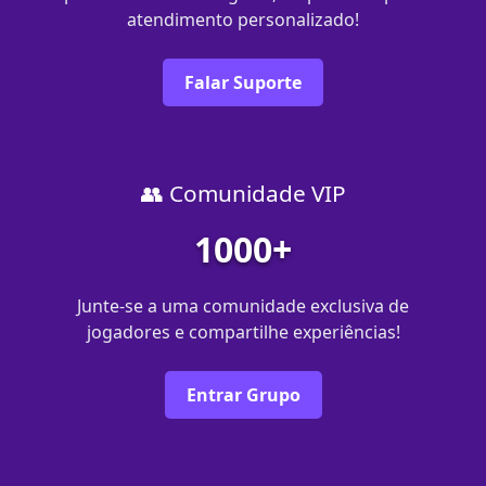
atendimento personalizado!
Falar Suporte
👥 Comunidade VIP
1000+
Junte-se a uma comunidade exclusiva de
jogadores e compartilhe experiências!
Entrar Grupo