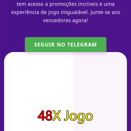
tem acesso a promoções incríveis e uma
experiência de jogo inigualável. Junte-se aos
vencedores agora!
SEGUIR NO TELEGRAM