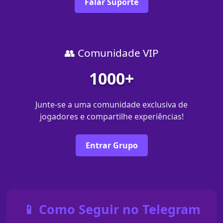
Falar Suporte
👥 Comunidade VIP
1000+
Junte-se a uma comunidade exclusiva de
jogadores e compartilhe experiências!
Entrar Grupo
📱 Como Seguir no Telegram