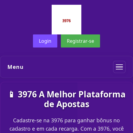
Login
Registrar-se
Menu
📱 3976 A Melhor Plataforma
de Apostas
Cadastre-se na 3976 para ganhar bônus no
cadastro e em cada recarga. Com a 3976, você