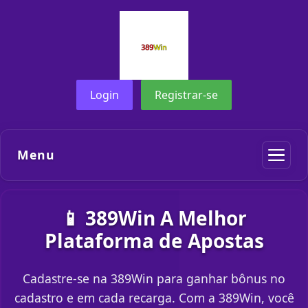
Login
Registrar-se
Menu
📱 389Win A Melhor
Plataforma de Apostas
Cadastre-se na 389Win para ganhar bônus no
cadastro e em cada recarga. Com a 389Win, você