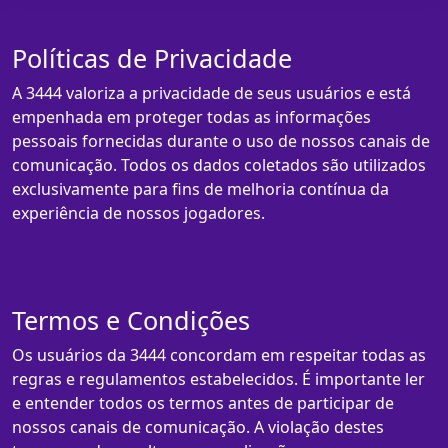
Políticas de Privacidade
A 3444 valoriza a privacidade de seus usuários e está
empenhada em proteger todas as informações
pessoais fornecidas durante o uso de nossos canais de
comunicação. Todos os dados coletados são utilizados
exclusivamente para fins de melhoria contínua da
experiência de nossos jogadores.
Termos e Condições
Os usuários da 3444 concordam em respeitar todas as
regras e regulamentos estabelecidos. É importante ler
e entender todos os termos antes de participar de
nossos canais de comunicação. A violação destes