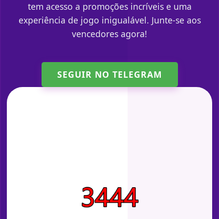
tem acesso a promoções incríveis e uma
experiência de jogo inigualável. Junte-se aos
vencedores agora!
SEGUIR NO TELEGRAM