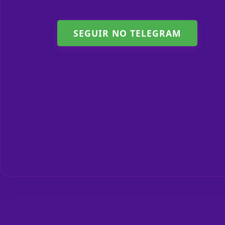
SEGUIR NO TELEGRAM