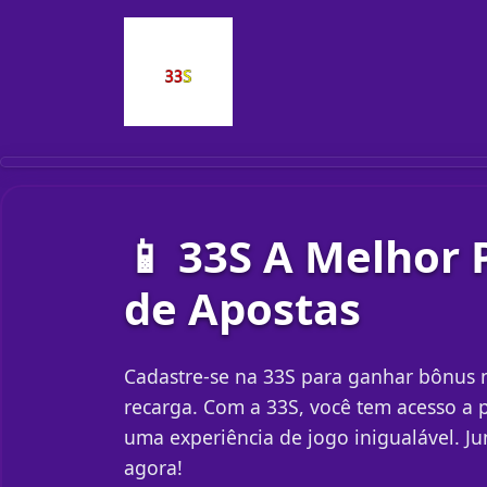
📱 33S A Melhor 
de Apostas
Cadastre-se na 33S para ganhar bônus 
recarga. Com a 33S, você tem acesso a 
uma experiência de jogo inigualável. J
agora!