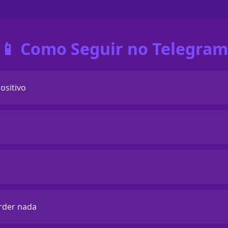
📱 Como Seguir no Telegram
ositivo
erder nada