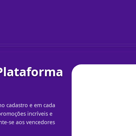
Plataforma
no cadastro e em cada
promoções incríveis e
unte-se aos vencedores