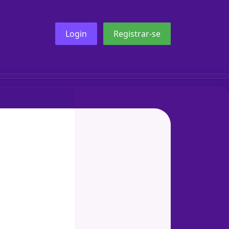
Login
Registrar-se