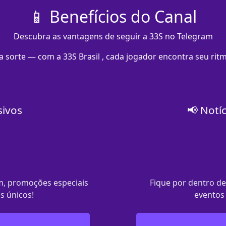
📱 Benefícios do Canal
Descubra as vantagens de seguir a 33S no Telegram
 a sorte — com a 33S Brasil , cada jogador encontra seu rit
sivos
📢 Notí
m, promoções especiais
Fique por dentro d
s únicos!
eventos