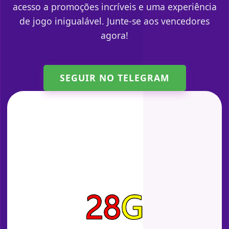
acesso a promoções incríveis e uma experiência
de jogo inigualável. Junte-se aos vencedores
agora!
SEGUIR NO TELEGRAM