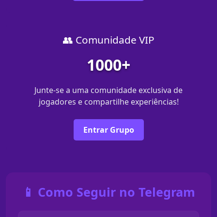
👥 Comunidade VIP
1000+
Junte-se a uma comunidade exclusiva de
jogadores e compartilhe experiências!
Entrar Grupo
📱 Como Seguir no Telegram