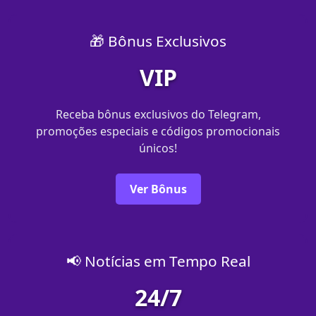
🎁 Bônus Exclusivos
VIP
Receba bônus exclusivos do Telegram,
promoções especiais e códigos promocionais
únicos!
Ver Bônus
📢 Notícias em Tempo Real
24/7