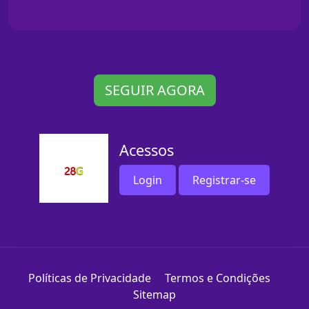
SEGUIR AGORA
Acessos
Login
Registrar-se
Políticas de Privacidade
Termos e Condições
Sitemap