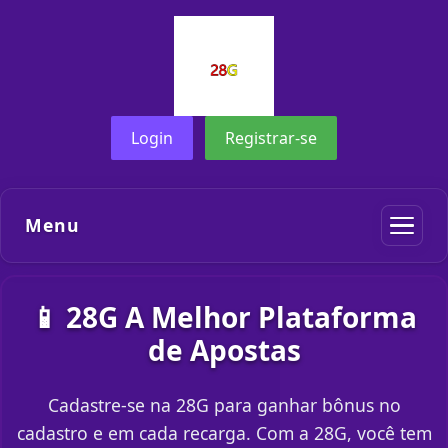
Login
Registrar-se
Menu
📱 28G A Melhor Plataforma
de Apostas
Cadastre-se na 28G para ganhar bônus no
cadastro e em cada recarga. Com a 28G, você tem