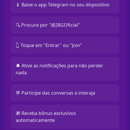
📱 Baixe o app Telegram no seu dispositivo
🔍 Procure por "@28GOficial"
👆 Toque em "Entrar" ou "Join"
🔔 Ative as notificações para não perder
nada
💬 Participe das conversas e interaja
🎁 Receba bônus exclusivos
automaticamente