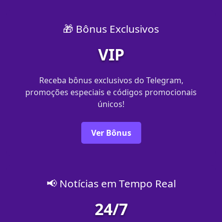
🎁 Bônus Exclusivos
VIP
Receba bônus exclusivos do Telegram,
promoções especiais e códigos promocionais
únicos!
Ver Bônus
📢 Notícias em Tempo Real
24/7