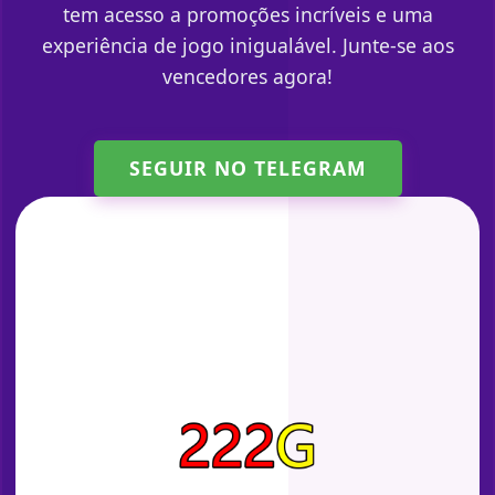
tem acesso a promoções incríveis e uma
experiência de jogo inigualável. Junte-se aos
vencedores agora!
SEGUIR NO TELEGRAM