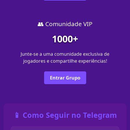
👥 Comunidade VIP
1000+
Junte-se a uma comunidade exclusiva de
jogadores e compartilhe experiências!
Entrar Grupo
📱 Como Seguir no Telegram