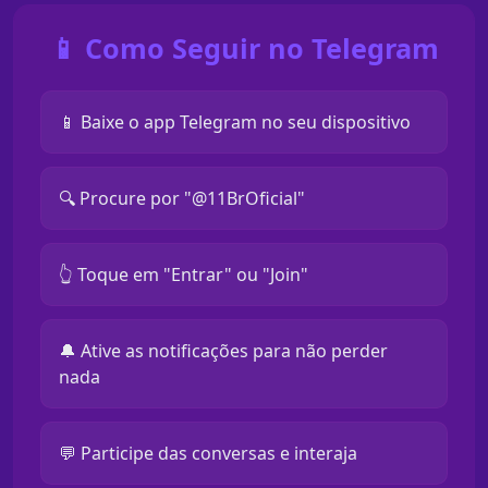
📱 Como Seguir no Telegram
📱 Baixe o app Telegram no seu dispositivo
🔍 Procure por "@11BrOficial"
👆 Toque em "Entrar" ou "Join"
🔔 Ative as notificações para não perder
nada
💬 Participe das conversas e interaja