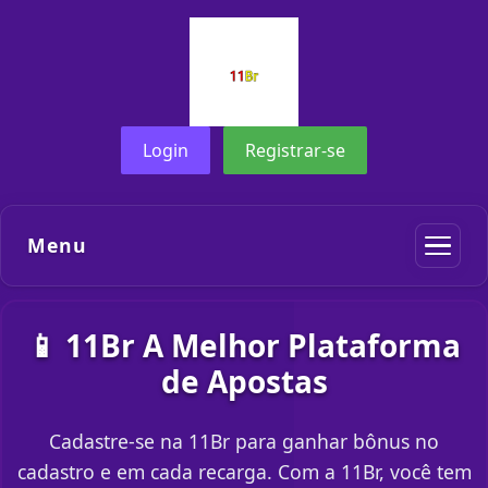
Login
Registrar-se
Menu
📱 11Br A Melhor Plataforma
de Apostas
Cadastre-se na 11Br para ganhar bônus no
cadastro e em cada recarga. Com a 11Br, você tem