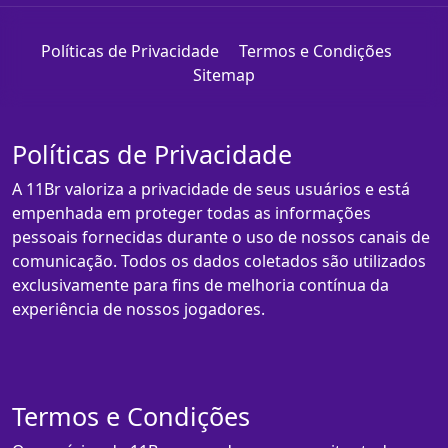
Políticas de Privacidade
Termos e Condições
Sitemap
Políticas de Privacidade
A 11Br valoriza a privacidade de seus usuários e está
empenhada em proteger todas as informações
pessoais fornecidas durante o uso de nossos canais de
comunicação. Todos os dados coletados são utilizados
exclusivamente para fins de melhoria contínua da
experiência de nossos jogadores.
Termos e Condições