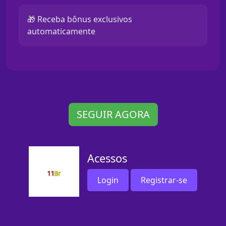
🎁 Receba bônus exclusivos
automaticamente
SEGUIR AGORA
Acessos
Login
Registrar-se