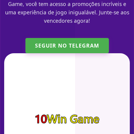
Game, você tem acesso a promoções incríveis e
uma experiência de jogo inigualável. Junte-se aos
vencedores agora!
SEGUIR NO TELEGRAM