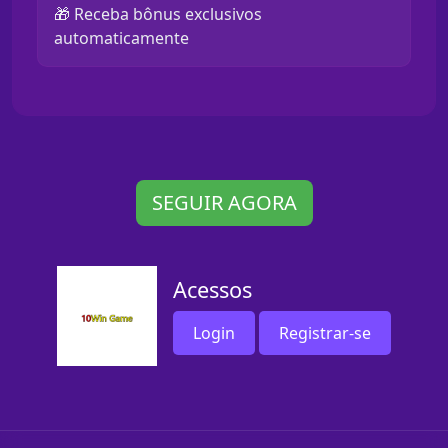
🎁 Receba bônus exclusivos
automaticamente
SEGUIR AGORA
Acessos
Login
Registrar-se