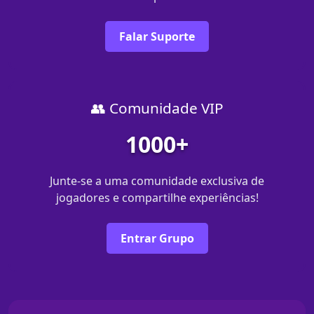
Falar Suporte
👥 Comunidade VIP
1000+
Junte-se a uma comunidade exclusiva de
jogadores e compartilhe experiências!
Entrar Grupo