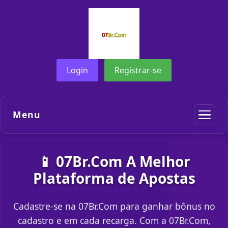
Login
Registrar-se
Menu
📱 07Br.Com A Melhor
Plataforma de Apostas
Cadastre-se na 07Br.Com para ganhar bônus no
cadastro e em cada recarga. Com a 07Br.Com,