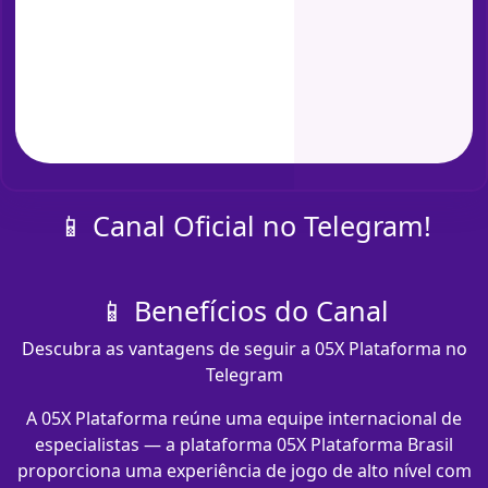
📱 Canal Oficial no Telegram!
📱 Benefícios do Canal
Descubra as vantagens de seguir a 05X Plataforma no
Telegram
A 05X Plataforma reúne uma equipe internacional de
especialistas — a plataforma 05X Plataforma Brasil
proporciona uma experiência de jogo de alto nível com